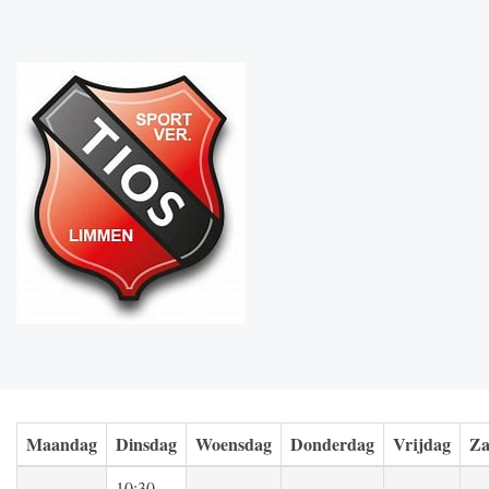
Maandag
Dinsdag
Woensdag
Donderdag
Vrijdag
Za
10:30 -