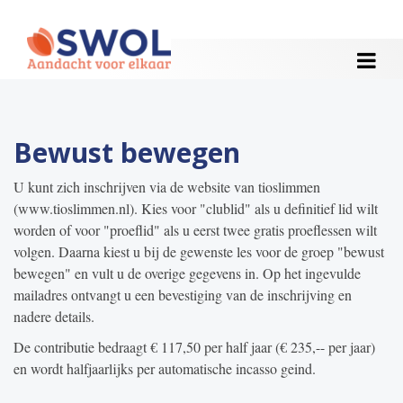
HOME
Bewust bewegen
ACTIVITEITEN
U kunt zich inschrijven via de website van tioslimmen
WEEKOVERZICHT
(www.tioslimmen.nl). Kies voor "clublid" als u definitief lid wilt
worden of voor "proeflid" als u eerst twee gratis proeflessen wilt
NIEUWS
volgen. Daarna kiest u bij de gewenste les voor de groep "bewust
bewegen" en vult u de overige gegevens in. Op het ingevulde
mailadres ontvangt u een bevestiging van de inschrijving en
HULP
nadere details.
CONTACT
De contributie bedraagt € 117,50 per half jaar (€ 235,-- per jaar)
en wordt halfjaarlijks per automatische incasso geind.